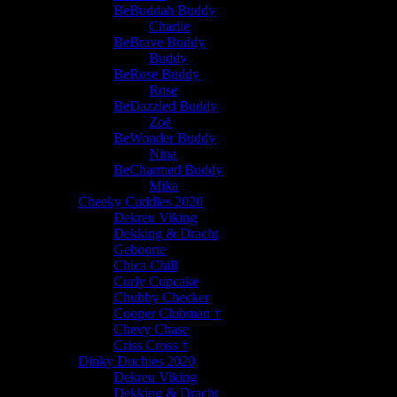
BeBuddah Buddy
Charlie
BeBrave Buddy
Buddy
BeRose Buddy
Rose
BeDazzled Buddy
Zoë
BeWonder Buddy
Nina
BeCharmed Buddy
Mika
Cheeky Cuddles 2020
Dekreu Viking
Dekking & Dracht
Geboorte
Chica Chill
Curly Cupcake
Chubby Checker
Cooper Clubman †
Chevy Chase
Criss Cross †
Dinky Duchies 2020
Dekreu Viking
Dekking & Dracht