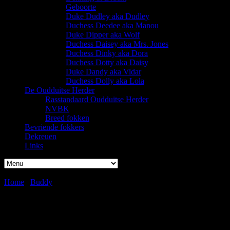
Geboorte
Duke Dudley aka Dudley
Duchess Deedee aka Manou
Duke Dipper aka Wolf
Duchess Daisey aka Mrs. Jones
Duchess Dinky aka Dora
Duchess Dotty aka Daisy
Duke Dandy aka Vidar
Duchess Dolly aka Lola
De Oudduitse Herder
Rasstandaard Oudduitse Herder
NVBK
Breed fokken
Bevriende fokkers
Dekreuen
Links
Home
/
Buddy
/
Rose&Buddy
Rose&Buddy