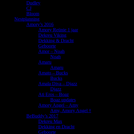
Dudley
CJ
Bloom
Nestplanning
Amory’s 2016
Amory Reünie 1 jaar
Dekreu Viking
Dekking & Dracht
Geboorte
Amor – Noah
Noah
Amaru
Amaru
Amato – Bucks
Bucks
Amala Diva – Djazz
Djazz
Ati Eros – Boaz
Boaz updates
Amory Angel – Amy
Amy, Amory Angel †
BeBuddy’s 2017
Dekreu Max
Dekking en Dracht
Geboorte