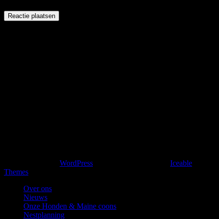
NB: Niets op deze website mag worden verveelvoudigd of
openbaar gemaakt, in enige vorm of op enige wijze hetzij
elektronisch, mechanisch of enige andere manier, zonder
voorafgaande, schriftelijke toestemming van de webmaster.
Alle foto’s of geschreven stukken op deze website zijn
auteursrechtelijk beschermd. Dit houdt in dat niets van deze
website zomaar gebruikt mag worden. Het is tevens niet
toegestaan om zonder toestemming een link naar deze website
http://www.blackpearlsflow.nl te maken. Toestemming kan
worden verleend en u kunt daartoe contact opnemen met
ofblackpearlsflow@gmail.com
Copyright & kopiëren; 2026, Black Pearl's Flow. Met trots
ondersteund door
WordPress
. Blackoot ontwerp door
Iceable
Themes
.
Over ons
Nieuws
Onze Honden & Maine coons
Nestplanning