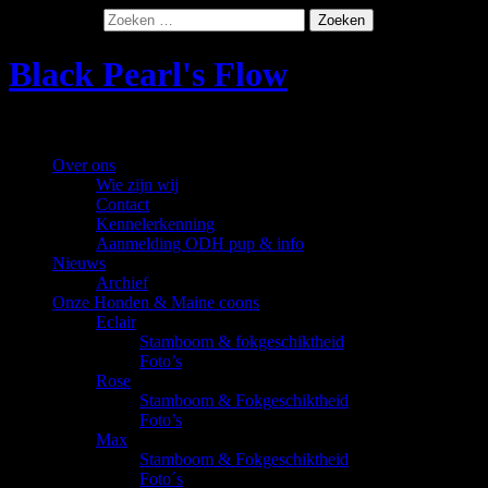
Zoeken naar:
Black Pearl's Flow
Oudduitse Herders & Maine coons
Over ons
Wie zijn wij
Contact
Kennelerkenning
Aanmelding ODH pup & info
Nieuws
Archief
Onze Honden & Maine coons
Eclair
Stamboom & fokgeschiktheid
Foto’s
Rose
Stamboom & Fokgeschiktheid
Foto’s
Max
Stamboom & Fokgeschiktheid
Foto´s